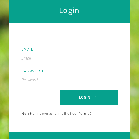
Login
INSERISCI LE TUE CREDENZIALI
EMAIL
PASSWORD
LOGIN
Non hai ricevuto la mail di conferma?